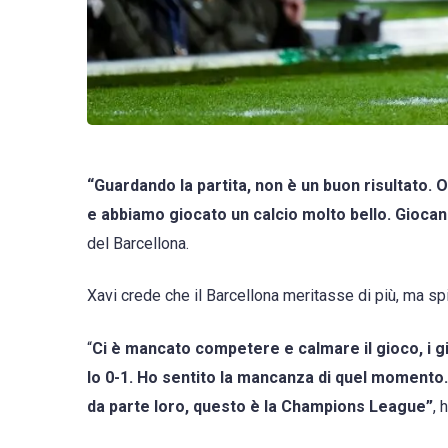
“Guardando la partita, non è un buon risultat
e abbiamo giocato un calcio molto bello. Gioca
del Barcellona.
Xavi crede che il Barcellona meritasse di più, ma sp
“
Ci è mancato competere e calmare il gioco, i gi
lo 0-1. Ho sentito la mancanza di quel momento.
da parte loro, questo è la Champions League”
, 