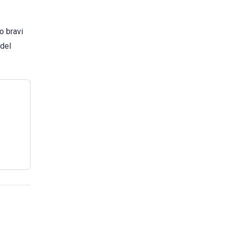
o bravi
 del