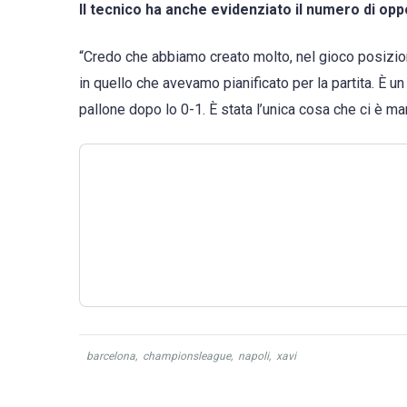
Il tecnico ha anche evidenziato il numero di opp
“Credo che abbiamo creato molto, nel gioco posizion
in quello che avevamo pianificato per la partita. È u
pallone dopo lo 0-1. È stata l’unica cosa che ci è ma
barcelona
,
championsleague
,
napoli
,
xavi