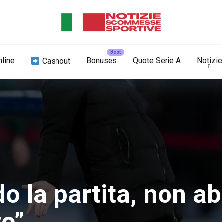
nline
Bonuses
Quote Serie A
Notizie
Cashout
o la partita, non a
o”.