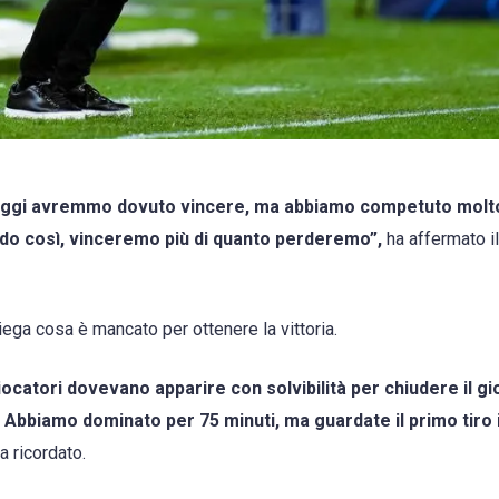
o. Oggi avremmo dovuto vincere, ma abbiamo competuto mol
ndo così, vinceremo più di quanto perderemo”,
ha affermato il
iega cosa è mancato per ottenere la vittoria.
ocatori dovevano apparire con solvibilità per chiudere il g
 Abbiamo dominato per 75 minuti, ma guardate il primo tiro 
ha ricordato.