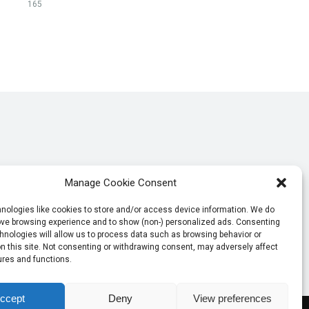
165
Manage Cookie Consent
nologies like cookies to store and/or access device information. We do
rove browsing experience and to show (non-) personalized ads. Consenting
hnologies will allow us to process data such as browsing behavior or
n this site. Not consenting or withdrawing consent, may adversely affect
ures and functions.
ccept
Deny
View preferences