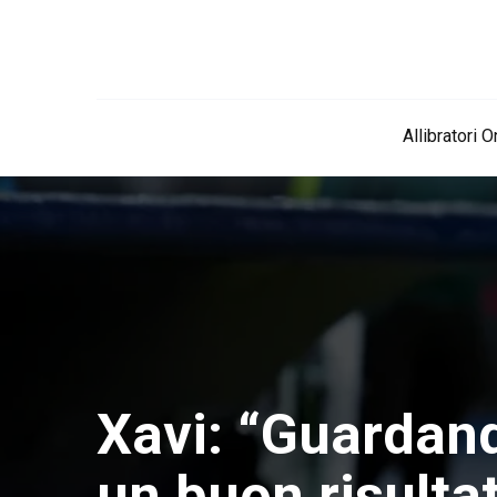
Allibratori O
Xavi: “Guardand
un buon risultat