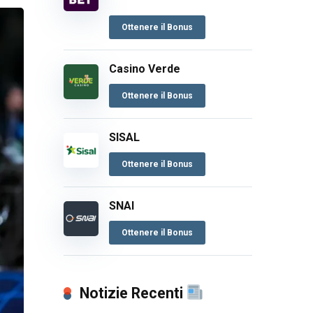
Ottenere il Bonus
Casino Verde
Ottenere il Bonus
SISAL
Ottenere il Bonus
SNAI
Ottenere il Bonus
Notizie Recenti