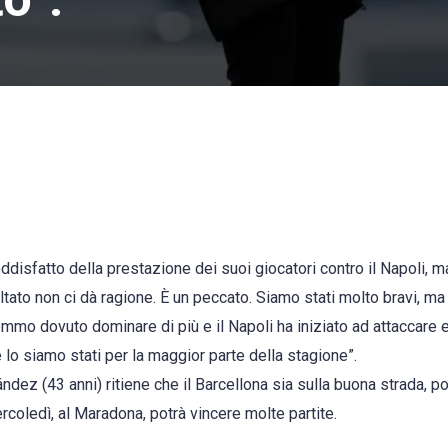
ddisfatto della prestazione dei suoi giocatori contro il Napoli, m
sultato non ci dà ragione. È un peccato. Siamo stati molto bravi, ma
remmo dovuto dominare di più e il Napoli ha iniziato ad attaccare 
 lo siamo stati per la maggior parte della stagione”.
ndez (43 anni) ritiene che il Barcellona sia sulla buona strada, p
coledì, al Maradona, potrà vincere molte partite.