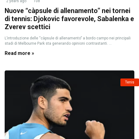
2 years ago
108
Nuove “càpsule di allenamento” nei tornei
di tennis: Djokovic favorevole, Sabalenka e
Zverev scettici
L’introduzione delle “càpsule di allenamento” a bordo campo nei principali
stadi di Melbourne Park sta generando opinioni contrastanti. ...
Read more »
Tenis