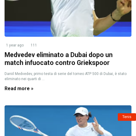
1 year ago
111
Medvedev eliminato a Dubai dopo un
match infuocato contro Griekspoor
Daniil Medvedev, primo testa di serie del torneo ATP 500 di Dubai, è stato
eliminato nei quarti di ...
Read more »
Tenis