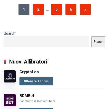
1
2
…
5
6
»
Search
Search
Nuovi Allibratori
CryptoLeo
Ottenere il Bonus
BDMBet
Pacchetto di Benvenuto di