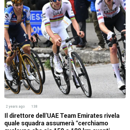
2 years ago
138
Il direttore dell’UAE Team Emirates rivela
quale squadra assumerà “cerchiamo