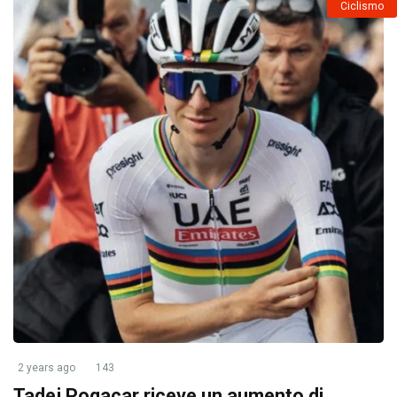
Ciclismo
2 years ago
143
Tadej Pogacar riceve un aumento di