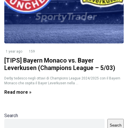
1 year ago
159
[TIPS] Bayern Monaco vs. Bayer
Leverkusen (Champions League – 5/03)
Derby tedesco negli ottavi di Champions League 2024/2025 con il Bayern
Monaco che ospita il Bayer Leverkusen nella ...
Read more »
Search
Search