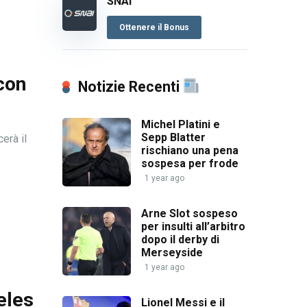
SNAI
Ottenere il Bonus
con
Notizie Recenti
Michel Platini e
Sepp Blatter
erà il
rischiano una pena
sospesa per frode
1 year ago
Arne Slot sospeso
per insulti all’arbitro
dopo il derby di
Merseyside
1 year ago
eles
Lionel Messi e il