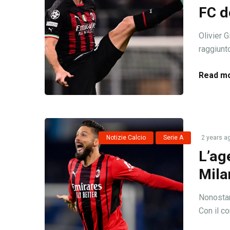
FC d
Olivier G
raggiunto
Read mo
Notizie Calcio
Serie A
2 years a
L’ag
Mila
Nonostan
Con il con