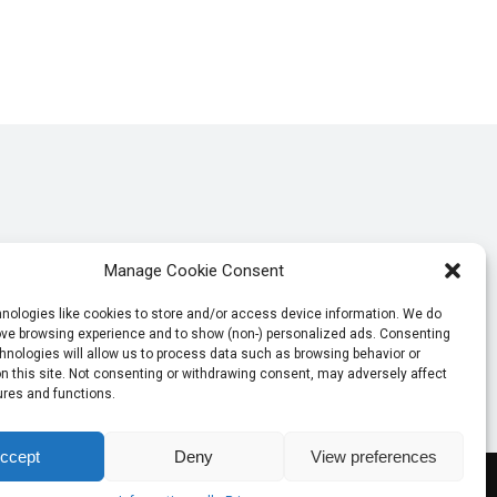
Manage Cookie Consent
nologies like cookies to store and/or access device information. We do
rove browsing experience and to show (non-) personalized ads. Consenting
hnologies will allow us to process data such as browsing behavior or
n this site. Not consenting or withdrawing consent, may adversely affect
ures and functions.
ccept
Deny
View preferences
Informativa sulla Privacy
Termini e Condizioni d’Uso