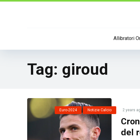
Allibratori O
Tag:
giroud
Euro-2024
Notizie Calcio
2 years a
Cron
del 