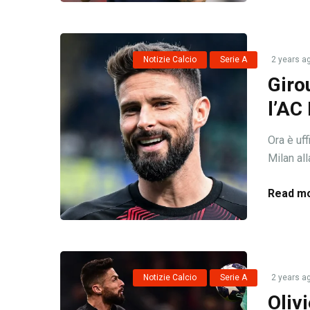
Notizie Calcio
Serie A
2 years a
Giro
l’AC
Ora è uff
Milan all
Read mo
Notizie Calcio
Serie A
2 years a
Oliv