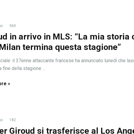
go
560
ud in arrivo in MLS: “La mia storia 
 Milan termina questa stagione”
iciale: il 37enne attaccante francese ha annunciato lunedì che lasc
a fine della stagione ...
re »
go
182
ier Giroud si trasferisce al Los Ang