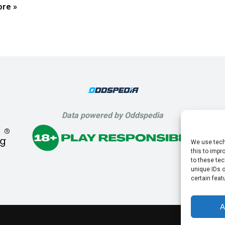
re »
Data powered by Oddspedia
We use tech
this to imp
to these tec
unique IDs o
certain feat
A