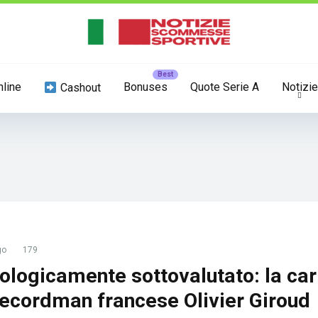
nline
Bonuses
Quote Serie A
Notizie
Cashout
go
179
ologicamente sottovalutato: la car
recordman francese Olivier Giroud