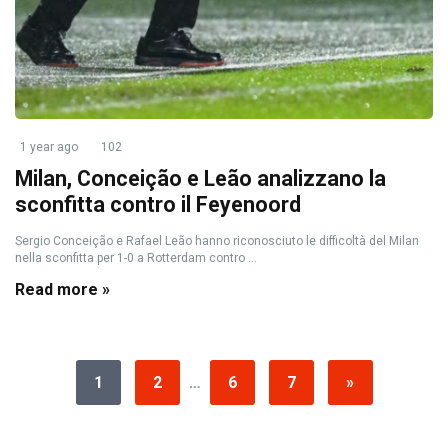
1 year ago
102
Milan, Conceição e Leão analizzano la
sconfitta contro il Feyenoord
Sergio Conceição e Rafael Leão hanno riconosciuto le difficoltà del Milan
nella sconfitta per 1-0 a Rotterdam contro ...
Read more »
1
2
…
6
7
»