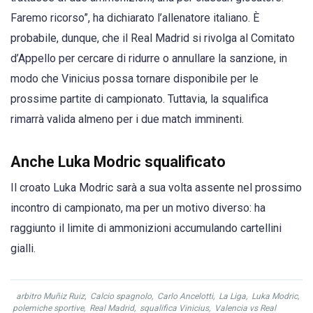
Faremo ricorso”, ha dichiarato l’allenatore italiano. È
probabile, dunque, che il Real Madrid si rivolga al Comitato
d’Appello per cercare di ridurre o annullare la sanzione, in
modo che Vinicius possa tornare disponibile per le
prossime partite di campionato. Tuttavia, la squalifica
rimarrà valida almeno per i due match imminenti.
Anche Luka Modric squalificato
Il croato Luka Modric sarà a sua volta assente nel prossimo
incontro di campionato, ma per un motivo diverso: ha
raggiunto il limite di ammonizioni accumulando cartellini
gialli.
arbitro Muñiz Ruiz
,
Calcio spagnolo
,
Carlo Ancelotti
,
La Liga
,
Luka Modric
,
polemiche sportive
,
Real Madrid
,
squalifica Vinicius
,
Valencia vs Real