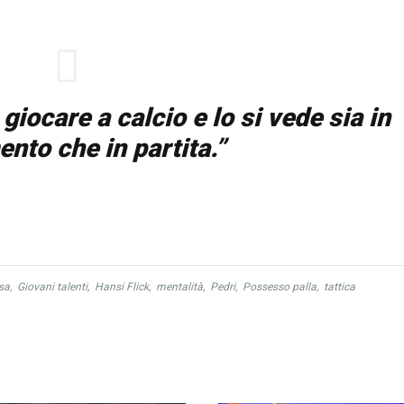
giocare a calcio e lo si vede sia in
nto che in partita.”
sa
,
Giovani talenti
,
Hansi Flick
,
mentalità
,
Pedri
,
Possesso palla
,
tattica