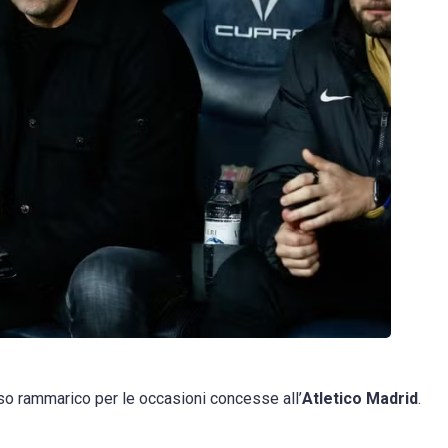
so rammarico per le occasioni concesse all’
Atletico Madrid
.