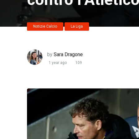
Notizie Calcio
La Liga
by
Sara Dragone
1 year ago
109