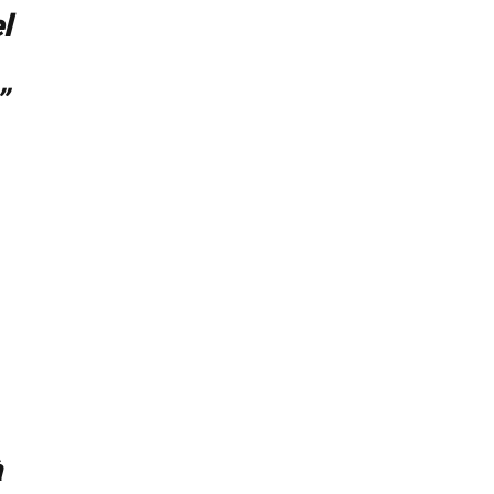
l
”
à