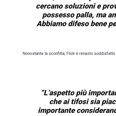
cercano soluzioni e pro
possesso palla, ma an
Abbiamo difeso bene per
Nonostante la sconfitta, Flick è rimasto soddisfatto
“L’aspetto più import
che ai tifosi sia pia
importante considerand